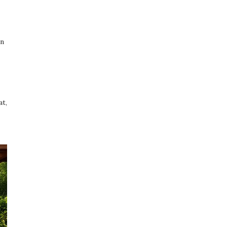
on
at,